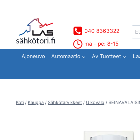
Siirry
sisältöön
Ets
040 8363322
sähkötori.fi
ma - pe: 8-15
Ajoneuvo
Automaatio
Av Tuotteet
La
Koti
/
Kauppa
/
Sähkötarvikkeet
/
Ulkovalo
/
SEINÄVALAISI