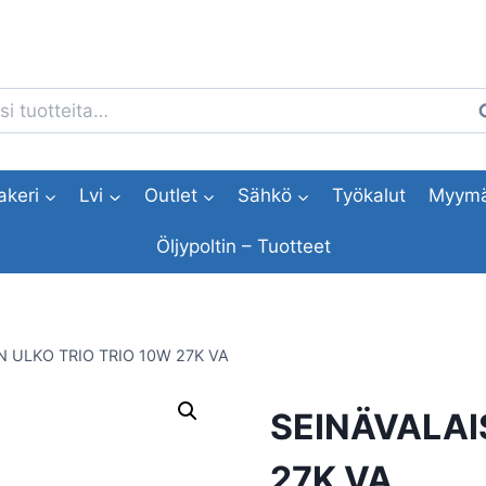
i:
H
akeri
Lvi
Outlet
Sähkö
Työkalut
Myymä
Öljypoltin – Tuotteet
N ULKO TRIO TRIO 10W 27K VA
SEINÄVALAI
27K VA