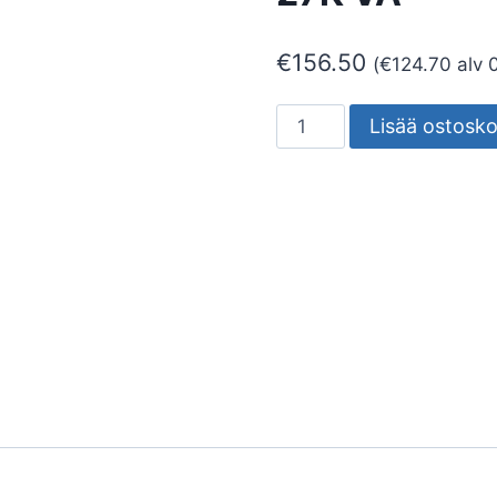
€
156.50
(
€
124.70
alv 
SEINÄVALAISIN
Lisää ostosko
ULKO
TRIO
TRIO
10W
27K
VA
määrä