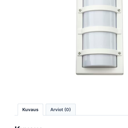
Kuvaus
Arviot (0)