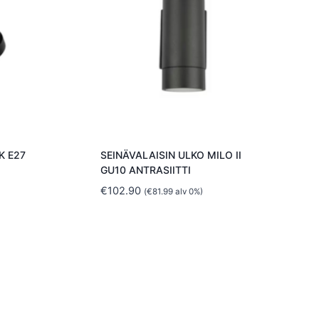
K E27
SEINÄVALAISIN ULKO MILO II
GU10 ANTRASIITTI
€
102.90
(
€
81.99
alv 0%)