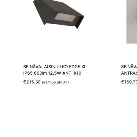
SEINÄVALAISIN ULKO EDGE XL
SEINÄV
IP65 660lm 12,5W ANT IK10
ANTRAS
€
215.30
€
159.7
(
€
171.55
alv 0%)