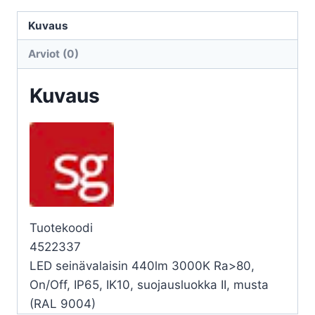
UNO
UNO
Kuvaus
1100
Arviot (0)
11,5W
3K
Kuvaus
MU
määrä
Tuotekoodi
4522337
LED seinävalaisin 440lm 3000K Ra>80,
On/Off, IP65, IK10, suojausluokka II, musta
(RAL 9004)