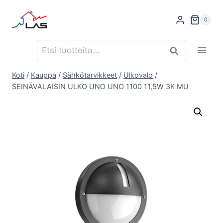
Siirry
sisältöön
0
Etsi:
Haku
Koti
/
Kauppa
/
Sähkötarvikkeet
/
Ulkovalo
/
SEINÄVALAISIN ULKO UNO UNO 1100 11,5W 3K MU