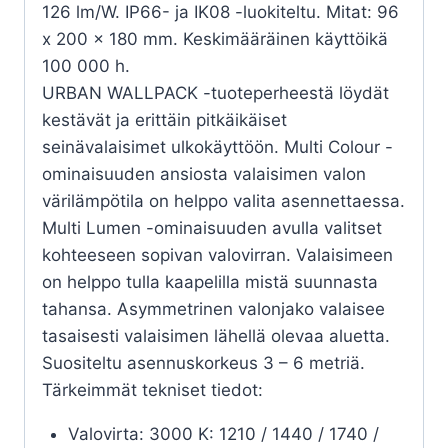
126 lm/W. IP66- ja IK08 -luokiteltu. Mitat: 96
x 200 x 180 mm. Keskimääräinen käyttöikä
100 000 h.
URBAN WALLPACK -tuoteperheestä löydät
kestävät ja erittäin pitkäikäiset
seinävalaisimet ulkokäyttöön. Multi Colour -
ominaisuuden ansiosta valaisimen valon
värilämpötila on helppo valita asennettaessa.
Multi Lumen -ominaisuuden avulla valitset
kohteeseen sopivan valovirran. Valaisimeen
on helppo tulla kaapelilla mistä suunnasta
tahansa. Asymmetrinen valonjako valaisee
tasaisesti valaisimen lähellä olevaa aluetta.
Suositeltu asennuskorkeus 3 – 6 metriä.
Tärkeimmät tekniset tiedot:
Valovirta: 3000 K: 1210 / 1440 / 1740 /