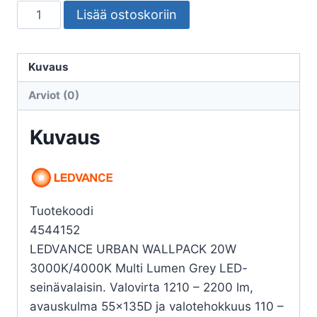
SEINÄVALAISIN
Lisää ostoskoriin
ULKO
URBAN
WALLPACK
Kuvaus
20W
Arviot (0)
CCT
ML
Kuvaus
GY
määrä
Tuotekoodi
4544152
LEDVANCE URBAN WALLPACK 20W
3000K/4000K Multi Lumen Grey LED-
seinävalaisin. Valovirta 1210 – 2200 lm,
avauskulma 55x135D ja valotehokkuus 110 –