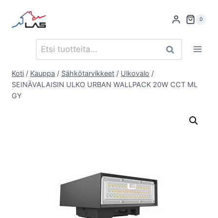
Siirry
sisältöön
0
Etsi:
Haku
Koti
/
Kauppa
/
Sähkötarvikkeet
/
Ulkovalo
/
SEINÄVALAISIN ULKO URBAN WALLPACK 20W CCT ML
GY