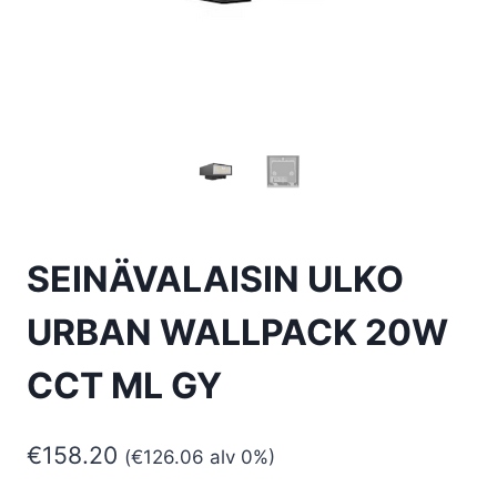
SEINÄVALAISIN ULKO
URBAN WALLPACK 20W
CCT ML GY
€
158.20
(
€
126.06
alv 0%)