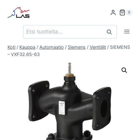
Siirry
sisältöön
0
Etsi:
Haku
Koti
/
Kauppa
/
Automaatio
/
Siemens
/
Venttiilit
/
SIEMENS
– VXF32.65-63