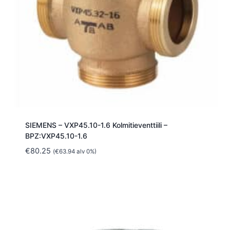
SIEMENS – VXP45.10-1.6 Kolmitieventtiili –
BPZ:VXP45.10-1.6
€
80.25
(
€
63.94
alv 0%)