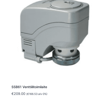
SSB61 Venttiilitoimilaite
€
209.00
(
€
166.53
alv 0%)