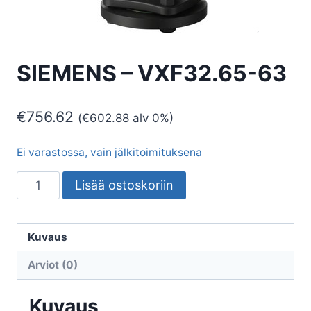
SIEMENS – VXF32.65-63
€
756.62
(
€
602.88
alv 0%)
Ei varastossa, vain jälkitoimituksena
SIEMENS
Lisää ostoskoriin
-
VXF32.65-
63
Kuvaus
määrä
Arviot (0)
Kuvaus