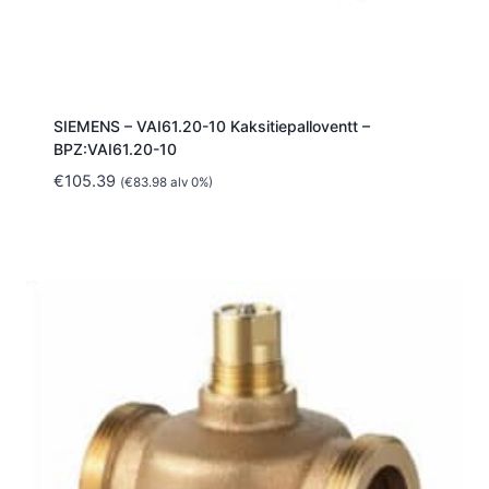
SIEMENS – VAI61.20-10 Kaksitiepalloventt –
BPZ:VAI61.20-10
€
105.39
(
€
83.98
alv 0%)