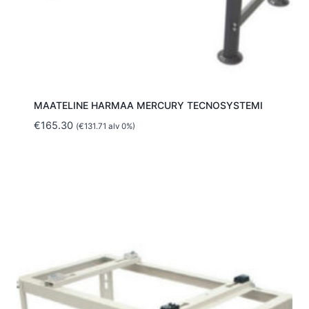
MAATELINE HARMAA MERCURY TECNOSYSTEMI
€
165.30
(
€
131.71
alv 0%)