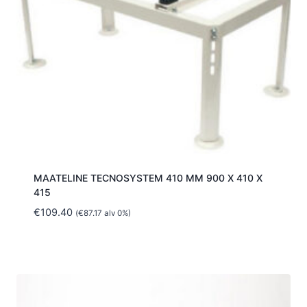
MAATELINE TECNOSYSTEM 410 MM 900 X 410 X
415
€
109.40
(
€
87.17
alv 0%)