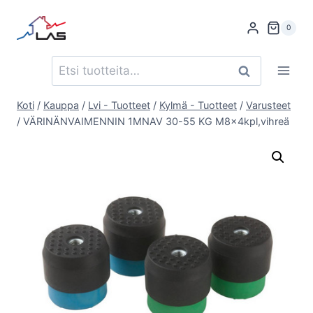
Siirry
sisältöön
0
Etsi:
Haku
Koti
/
Kauppa
/
Lvi - Tuotteet
/
Kylmä - Tuotteet
/
Varusteet
/
VÄRINÄNVAIMENNIN 1MNAV 30-55 KG M8x4kpl,vihreä