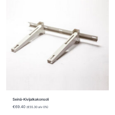
Seinä-Kivijalkakonsoli
€
69.40
(
€
55.30
alv 0%)