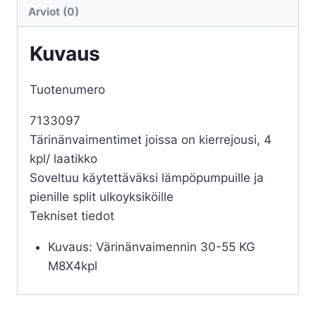
KG
Arviot (0)
M8x4kpl,vihreä
määrä
Kuvaus
Tuotenumero
7133097
Tärinänvaimentimet joissa on kierrejousi, 4
kpl/ laatikko
Soveltuu käytettäväksi lämpöpumpuille ja
pienille split ulkoyksiköille
Tekniset tiedot
Kuvaus: Värinänvaimennin 30-55 KG
M8X4kpl