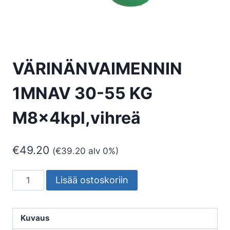
VÄRINÄNVAIMENNIN
1MNAV 30-55 KG
M8x4kpl,vihreä
€
49.20
(
€
39.20
alv 0%)
VÄRINÄNVAIMENNIN
Lisää ostoskoriin
1MNAV
30-
55
Kuvaus