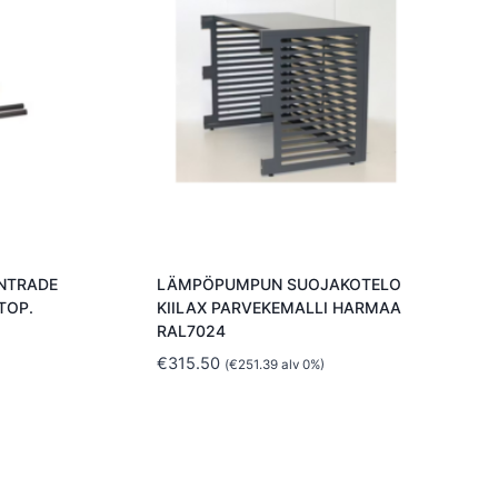
NTRADE
LÄMPÖPUMPUN SUOJAKOTELO
TOP.
KIILAX PARVEKEMALLI HARMAA
RAL7024
€
315.50
(
€
251.39
alv 0%)