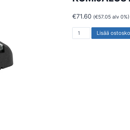
€
71.60
(
€
57.05
alv 0%)
VÄRINÄNVAIMENNIN
Lisää ostosko
ARTIPLASTIC
KUMIJALUSTA
1000MM
1002SGN
määrä