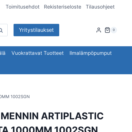
Toimitusehdot
Rekisteriseloste
Tilausohjeet
Yritystilaukset
aku
0
lä
Vuokrattavat Tuotteet
Ilmalämpöpumput
00MM 1002SGN
MENNIN ARTIPLASTIC
TA 1000MM 1002SGN