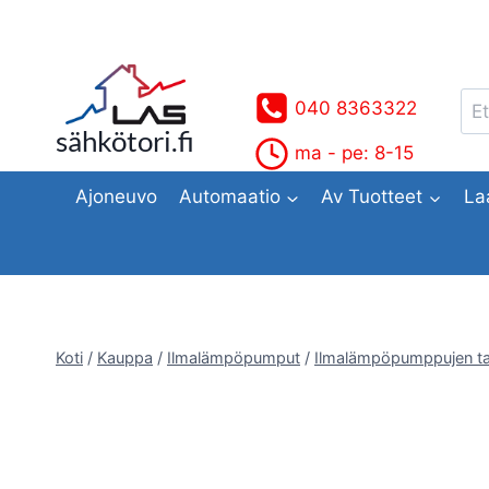
Siirry
sisältöön
Ets
040 8363322
sähkötori.fi
ma - pe: 8-15
Ajoneuvo
Automaatio
Av Tuotteet
La
Koti
/
Kauppa
/
Ilmalämpöpumput
/
Ilmalämpöpumppujen ta