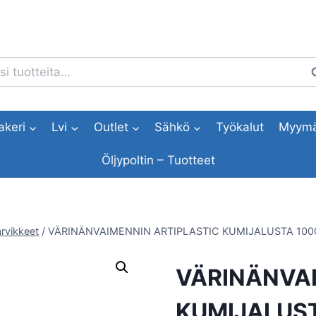
i:
H
akeri
Lvi
Outlet
Sähkö
Työkalut
Myymä
Öljypoltin – Tuotteet
rvikkeet
/
VÄRINÄNVAIMENNIN ARTIPLASTIC KUMIJALUSTA 10
VÄRINÄNVAI
KUMIJALUS