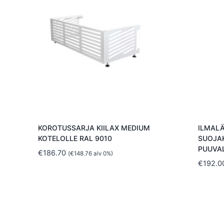
KOROTUSSARJA KIILAX MEDIUM
ILMAL
KOTELOLLE RAL 9010
SUOJA
PUUVA
€
186.70
(
€
148.76
alv 0%)
€
192.0