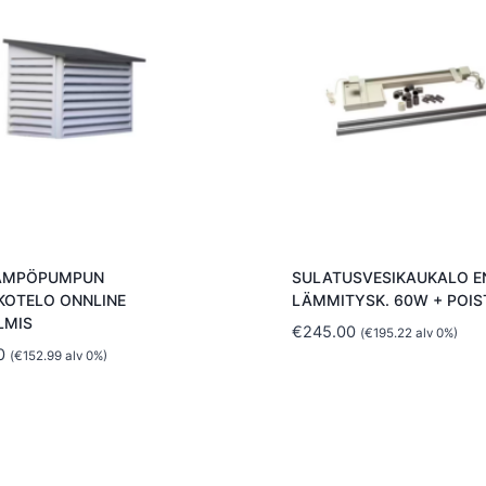
ÄMPÖPUMPUN
SULATUSVESIKAUKALO E
KOTELO ONNLINE
LÄMMITYSK. 60W + POIS
LMIS
€
245.00
(
€
195.22
alv 0%)
0
(
€
152.99
alv 0%)