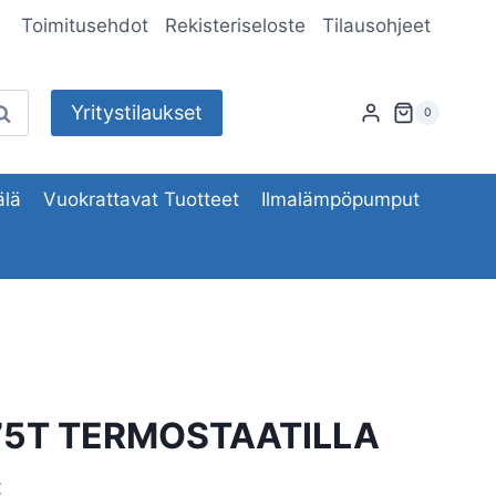
Toimitusehdot
Rekisteriseloste
Tilausohjeet
Yritystilaukset
aku
0
lä
Vuokrattavat Tuotteet
Ilmalämpöpumput
75T TERMOSTAATILLA
C