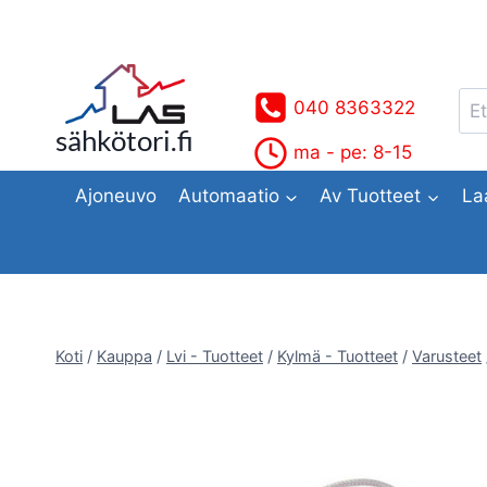
Siirry
sisältöön
Ets
040 8363322
sähkötori.fi
ma - pe: 8-15
Ajoneuvo
Automaatio
Av Tuotteet
La
Koti
/
Kauppa
/
Lvi - Tuotteet
/
Kylmä - Tuotteet
/
Varusteet