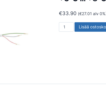
€
33.90
(
€
27.01
alv 0%
VASTUS
Lisää ostosko
VK75T
TERMOSTAATILLA
+3°C
...
+8°C
määrä