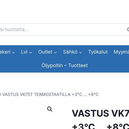
i:
H
akeri
Lvi
Outlet
Sähkö
Työkalut
Myymä
Öljypoltin – Tuotteet
/
VASTUS VK75T TERMOSTAATILLA +3°C … +8°C
VASTUS VK
+3°C … +8°