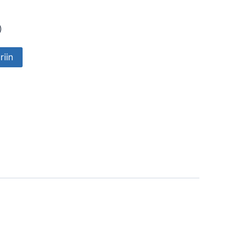
)
riin