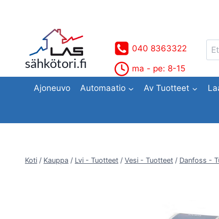
Siirry
sisältöön
Ets
040 8363322
sähkötori.fi
ma - pe: 8-15
Ajoneuvo
Automaatio
Av Tuotteet
La
Koti
/
Kauppa
/
Lvi - Tuotteet
/
Vesi - Tuotteet
/
Danfoss - T