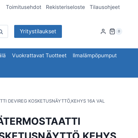
Toimitusehdot
Rekisteriseloste
Tilausohjeet
Yritystilaukset
aku
0
lä
Vuokrattavat Tuotteet
Ilmalämpöpumput
TI DEVIREG KOSKETUSNÄYTTÖ,KEHYS 16A VAL
ÄTERMOSTAATTI
OSKETUSNÄYTTÖ,KEHYS