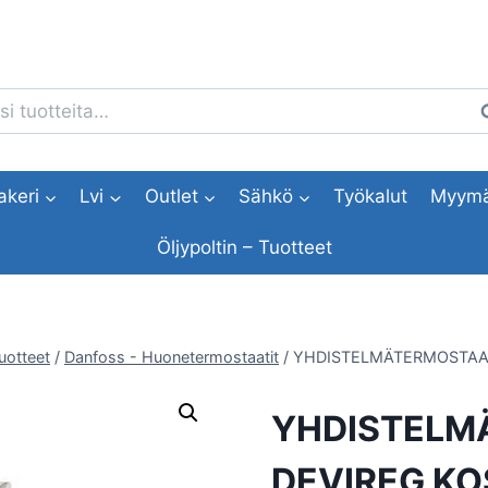
i:
H
akeri
Lvi
Outlet
Sähkö
Työkalut
Myymä
Öljypoltin – Tuotteet
uotteet
/
Danfoss - Huonetermostaatit
/
YHDISTELMÄTERMOSTAAT
YHDISTELM
DEVIREG K