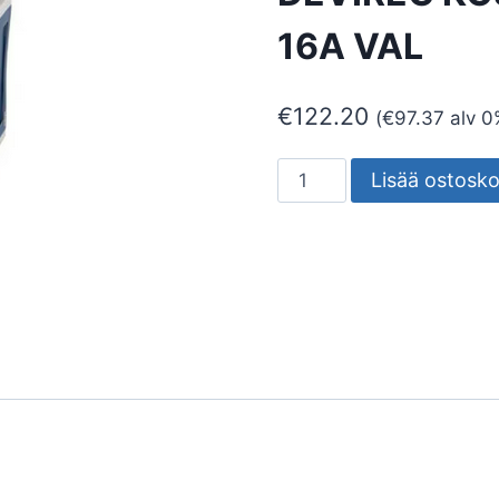
16A VAL
€
122.20
(
€
97.37
alv 0
YHDISTELMÄTERMOSTA
Lisää ostosko
DEVIREG
KOSKETUSNÄYTTÖ,KEH
16A
VAL
määrä