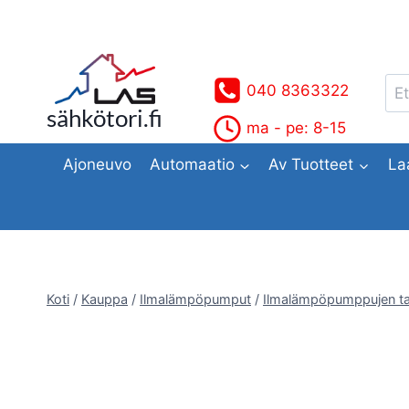
Siirry
sisältöön
Ets
040 8363322
sähkötori.fi
ma - pe: 8-15
Ajoneuvo
Automaatio
Av Tuotteet
La
Koti
/
Kauppa
/
Ilmalämpöpumput
/
Ilmalämpöpumppujen ta