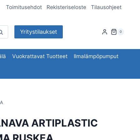
Toimitusehdot
Rekisteriseloste
Tilausohjeet
Yritystilaukset
aku
0
lä
Vuokrattavat Tuotteet
Ilmalämpöpumput
EA
NAVA ARTIPLASTIC
MA RUSKEA