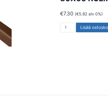
€
7.30
(
€
5.82
alv 0%)
ASENNUSKANAVA
Lisää ostosko
ARTIPLASTIC
80X60
KULMA
RUSKEA
määrä