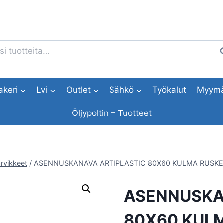
i:
H
akeri
Lvi
Outlet
Sähkö
Työkalut
Myymä
Öljypoltin – Tuotteet
rvikkeet
/
ASENNUSKANAVA ARTIPLASTIC 80X60 KULMA RUSK
ASENNUSKA
80X60 KUL