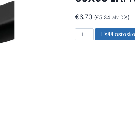
€
6.70
(
€
5.34
alv 0%)
ASENNUSKANAVA
Lisää ostosko
ARTIPLASTIC
80X60
LÄPIVIENTI
MUSTA
määrä