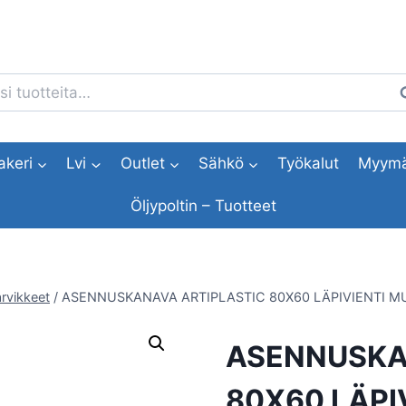
i:
H
akeri
Lvi
Outlet
Sähkö
Työkalut
Myymä
Öljypoltin – Tuotteet
rvikkeet
/
ASENNUSKANAVA ARTIPLASTIC 80X60 LÄPIVIENTI M
ASENNUSKA
80X60 LÄPI