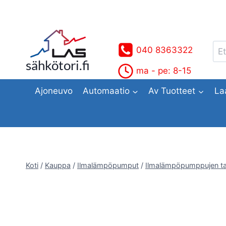
Siirry
sisältöön
Ets
040 8363322
sähkötori.fi
ma - pe: 8-15
Ajoneuvo
Automaatio
Av Tuotteet
La
Koti
/
Kauppa
/
Ilmalämpöpumput
/
Ilmalämpöpumppujen ta