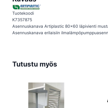
Tuotekoodi
K7357875
Asennuskanava Artiplastic 80×60 läpivienti must
Asennuskanava erilaisiin ilmalämpöpumppuasennus
Tutustu myös