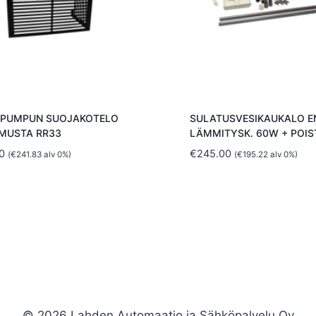
PUMPUN SUOJAKOTELO
SULATUSVESIKAUKALO E
 MUSTA RR33
LÄMMITYSK. 60W + POIS
0
€
245.00
(
€
241.83
alv 0%)
(
€
195.22
alv 0%)
© 2026 Lahden Automaatio ja Sähköpalvelu Oy