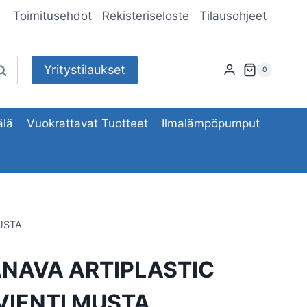
Toimitusehdot
Rekisteriseloste
Tilausohjeet
Yritystilaukset
aku
0
lä
Vuokrattavat Tuotteet
Ilmalämpöpumput
USTA
NAVA ARTIPLASTIC
VIENTI MUSTA