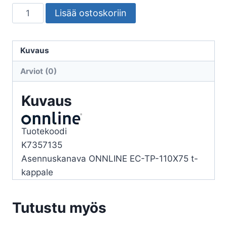
ASENNUSKANAVA
Lisää ostoskoriin
ONNLINE
EC-
TP-
Kuvaus
110X75
Arviot (0)
T-
KAPPALE
Kuvaus
määrä
Tuotekoodi
K7357135
Asennuskanava ONNLINE EC-TP-110X75 t-
kappale
Tutustu myös