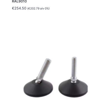
RAL9010
€
254.50
(
€
202.79
alv 0%)