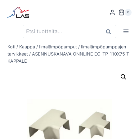
Siirry
sisältöön
0
Etsi:
Haku
Koti
/
Kauppa
/
Ilmalämpöpumput
/
Ilmalämpöpumppujen
tarvikkeet
/
ASENNUSKANAVA ONNLINE EC-TP-110X75 T-
KAPPALE