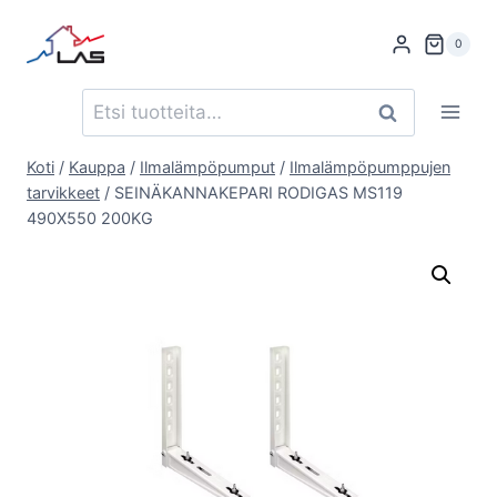
Siirry
sisältöön
0
Etsi:
Haku
Koti
/
Kauppa
/
Ilmalämpöpumput
/
Ilmalämpöpumppujen
tarvikkeet
/
SEINÄKANNAKEPARI RODIGAS MS119
490X550 200KG