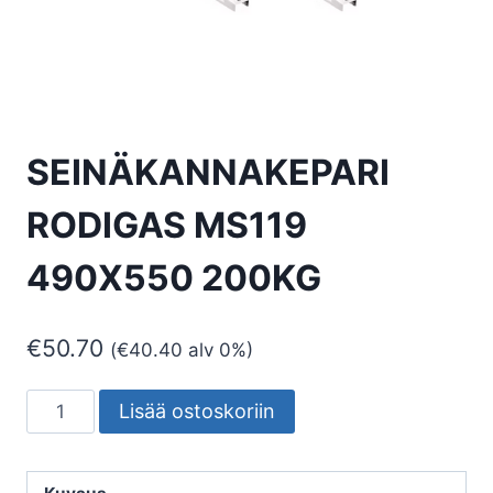
SEINÄKANNAKEPARI
RODIGAS MS119
490X550 200KG
€
50.70
(
€
40.40
alv 0%)
SEINÄKANNAKEPARI
Lisää ostoskoriin
RODIGAS
MS119
490X550