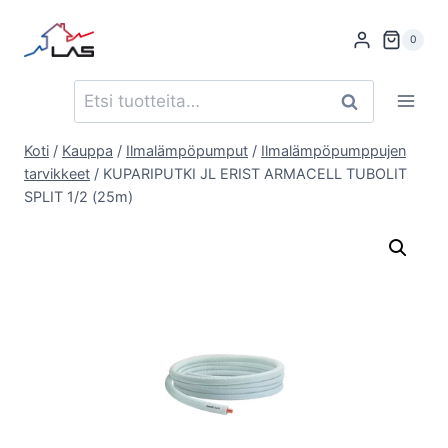
Siirry
sisältöön
0
Etsi:
Haku
Koti
/
Kauppa
/
Ilmalämpöpumput
/
Ilmalämpöpumppujen
tarvikkeet
/
KUPARIPUTKI JL ERIST ARMACELL TUBOLIT
SPLIT 1/2 (25m)