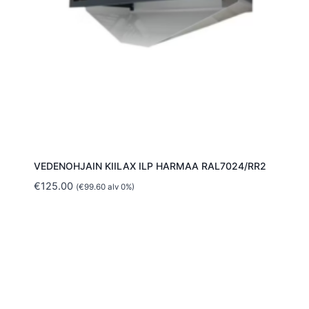
VEDENOHJAIN KIILAX ILP HARMAA RAL7024/RR2
€
125.00
(
€
99.60
alv 0%)