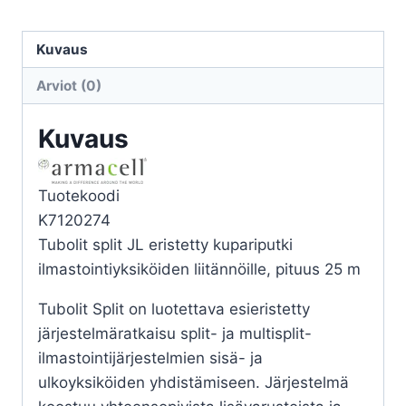
ERIST
ARMACELL
Kuvaus
TUBOLIT
Arviot (0)
SPLIT
1/2
Kuvaus
(25m)
määrä
Tuotekoodi
K7120274
Tubolit split JL eristetty kupariputki
ilmastointiyksiköiden liitännöille, pituus 25 m
Tubolit Split on luotettava esieristetty
järjestelmäratkaisu split- ja multisplit-
ilmastointijärjestelmien sisä- ja
ulkoyksiköiden yhdistämiseen. Järjestelmä