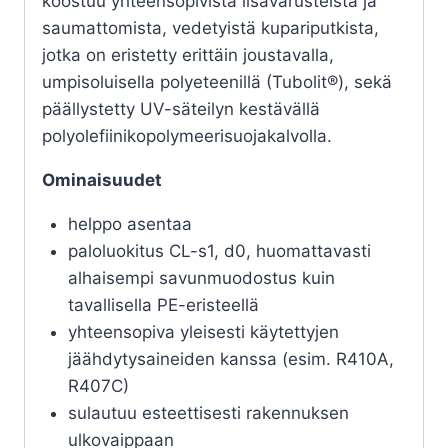
koostuu yhteensopivista lisävarusteista ja
saumattomista, vedetyistä kupariputkista,
jotka on eristetty erittäin joustavalla,
umpisoluisella polyeteenillä (Tubolit®), sekä
päällystetty UV-säteilyn kestävällä
polyolefiinikopolymeerisuojakalvolla.
Ominaisuudet
helppo asentaa
paloluokitus CL-s1, d0, huomattavasti
alhaisempi savunmuodostus kuin
tavallisella PE-eristeellä
yhteensopiva yleisesti käytettyjen
jäähdytysaineiden kanssa (esim. R410A,
R407C)
sulautuu esteettisesti rakennuksen
ulkovaippaan