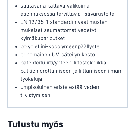
saatavana kattava valikoima
asennuksessa tarvittavia lisävarusteita
EN 12735-1 standardin vaatimusten
mukaiset saumattomat vedetyt
kylmäkupariputket
polyolefiini-kopolymeeripäällyste
erinomainen UV-säteilyn kesto
patentoitu irti/yhteen-liitostekniikka
putkien erottamiseen ja liittämiseen ilman
työkaluja
umpisoluinen eriste estää veden
tiivistymisen
Tutustu myös