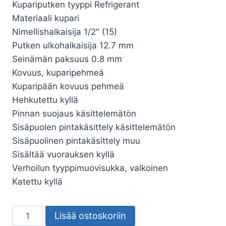
Kupariputken tyyppi
Refrigerant
Materiaali
kupari
Nimellishalkaisija
1/2″ (15)
Putken ulkohalkaisija
12.7 mm
Seinämän paksuus
0.8 mm
Kovuus, kupari
pehmeä
Kuparipään kovuus
pehmeä
Hehkutettu
kyllä
Pinnan suojaus
käsittelemätön
Sisäpuolen pintakäsittely
käsittelemätön
Sisäpuolinen pintakäsittely
muu
Sisältää vuorauksen
kyllä
Verhoilun tyyppi
muovisukka, valkoinen
Katettu
kyllä
KUPARIPUTKI
Lisää ostoskoriin
JL