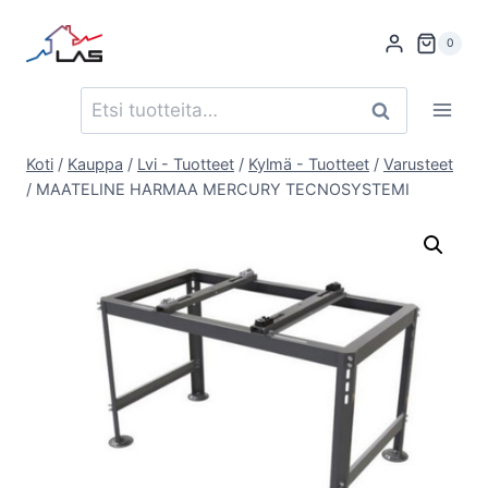
Siirry
sisältöön
0
Etsi:
Haku
Koti
/
Kauppa
/
Lvi - Tuotteet
/
Kylmä - Tuotteet
/
Varusteet
/
MAATELINE HARMAA MERCURY TECNOSYSTEMI