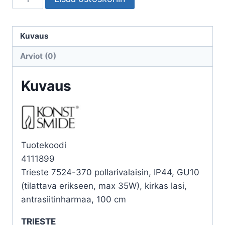
TRIESTE
SPOT
GU10,
Kuvaus
ANTRASIT
Arviot (0)
määrä
Kuvaus
Tuotekoodi
4111899
Trieste 7524-370 pollarivalaisin, IP44, GU10
(tilattava erikseen, max 35W), kirkas lasi,
antrasiitinharmaa, 100 cm
TRIESTE