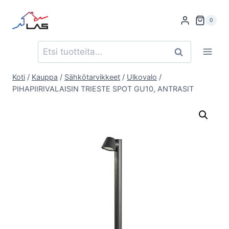
Siirry
sisältöön
0
Etsi:
Haku
Koti
/
Kauppa
/
Sähkötarvikkeet
/
Ulkovalo
/
PIHAPIIRIVALAISIN TRIESTE SPOT GU10, ANTRASIT