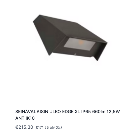
SEINÄVALAISIN ULKO EDGE XL IP65 660lm 12,5W
ANT IK10
€
215.30
(
€
171.55
alv 0%)