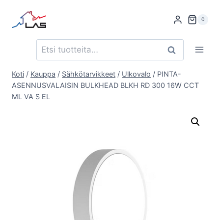
Siirry
sisältöön
0
Etsi:
Haku
Koti
/
Kauppa
/
Sähkötarvikkeet
/
Ulkovalo
/
PINTA-
ASENNUSVALAISIN BULKHEAD BLKH RD 300 16W CCT
ML VA S EL