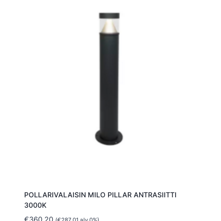
POLLARIVALAISIN MILO PILLAR ANTRASIITTI
3000K
€
360.20
(
€
287.01
alv 0%)