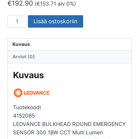
€
192.90
(
€
153.71
alv 0%)
PINTA-
Lisää ostoskoriin
ASENNUSVALAISIN
BULKHEAD
BLKH
Kuvaus
RD
Arviot (0)
300
16W
Kuvaus
CCT
ML
VA
S
Tuotekoodi
EL
4152085
määrä
LEDVANCE BULKHEAD ROUND EMERGENCY
SENSOR 300 18W CCT Multi Lumen