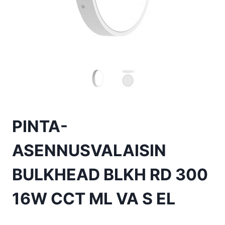
PINTA-
ASENNUSVALAISIN
BULKHEAD BLKH RD 300
16W CCT ML VA S EL