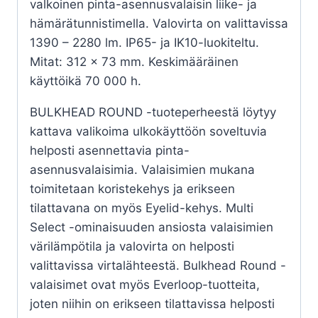
valkoinen pinta-asennusvalaisin liike- ja
hämärätunnistimella. Valovirta on valittavissa
1390 – 2280 lm. IP65- ja IK10-luokiteltu.
Mitat: 312 x 73 mm. Keskimääräinen
käyttöikä 70 000 h.
BULKHEAD ROUND -tuoteperheestä löytyy
kattava valikoima ulkokäyttöön soveltuvia
helposti asennettavia pinta-
asennusvalaisimia. Valaisimien mukana
toimitetaan koristekehys ja erikseen
tilattavana on myös Eyelid-kehys. Multi
Select -ominaisuuden ansiosta valaisimien
värilämpötila ja valovirta on helposti
valittavissa virtalähteestä. Bulkhead Round -
valaisimet ovat myös Everloop-tuotteita,
joten niihin on erikseen tilattavissa helposti