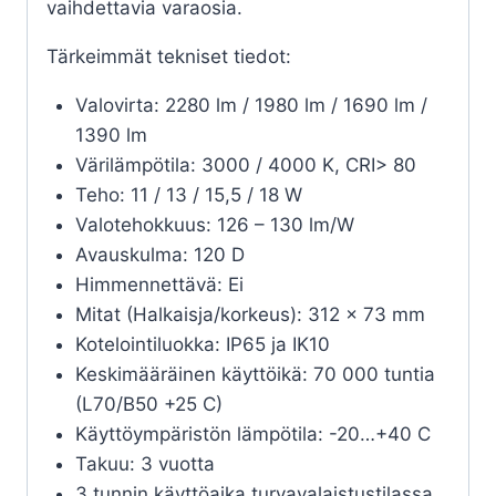
vaihdettavia varaosia.
Tärkeimmät tekniset tiedot:
Valovirta: 2280 lm / 1980 lm / 1690 lm /
1390 lm
Värilämpötila: 3000 / 4000 K, CRI> 80
Teho: 11 / 13 / 15,5 / 18 W
Valotehokkuus: 126 – 130 lm/W
Avauskulma: 120 D
Himmennettävä: Ei
Mitat (Halkaisja/korkeus): 312 x 73 mm
Kotelointiluokka: IP65 ja IK10
Keskimääräinen käyttöikä: 70 000 tuntia
(L70/B50 +25 C)
Käyttöympäristön lämpötila: -20…+40 C
Takuu: 3 vuotta
3 tunnin käyttöaika turvavalaistustilassa