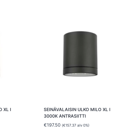
 XL I
SEINÄVALAISIN ULKO MILO XL I
3000K ANTRASIITTI
€
197.50
(
€
157.37
alv 0%)