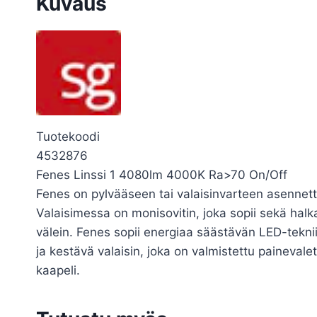
Kuvaus
Tuotekoodi
4532876
Fenes Linssi 1 4080lm 4000K Ra>70 On/Off
Fenes on pylvääseen tai valaisinvarteen asennettava
Valaisimessa on monisovitin, joka sopii sekä halka
välein. Fenes sopii energiaa säästävän LED-tekni
ja kestävä valaisin, joka on valmistettu paineval
kaapeli.