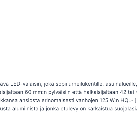
 LED-valaisin, joka sopii urheilukentille, asuinalueille, 
isijaltaan 60 mm:n pylväisiin että halkaisijaltaan 42 ta
ikkansa ansiosta erinomaisesti vanhojen 125 W:n HQL- ja
etusta alumiinista ja jonka etulevy on karkaistua suojal