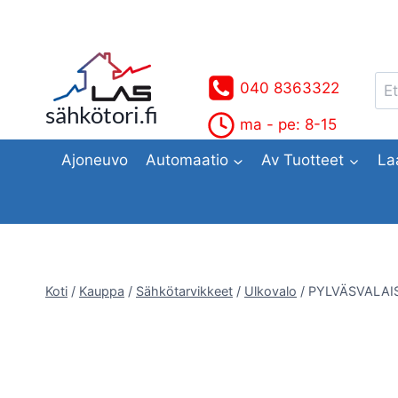
Siirry
sisältöön
Ets
040 8363322
sähkötori.fi
ma - pe: 8-15
Ajoneuvo
Automaatio
Av Tuotteet
La
Koti
/
Kauppa
/
Sähkötarvikkeet
/
Ulkovalo
/
PYLVÄSVALAIS