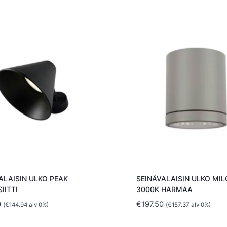
ALAISIN ULKO PEAK
SEINÄVALAISIN ULKO MILO
IITTI
3000K HARMAA
0
€
197.50
(
€
144.94
alv 0%)
(
€
157.37
alv 0%)