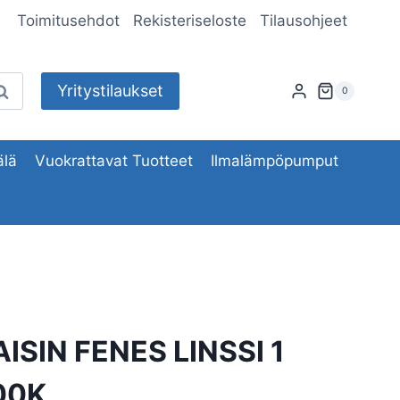
Toimitusehdot
Rekisteriseloste
Tilausohjeet
Yritystilaukset
aku
0
lä
Vuokrattavat Tuotteet
Ilmalämpöpumput
SIN FENES LINSSI 1
00K