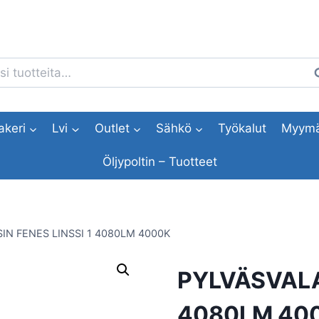
i:
H
akeri
Lvi
Outlet
Sähkö
Työkalut
Myymä
Öljypoltin – Tuotteet
IN FENES LINSSI 1 4080LM 4000K
PYLVÄSVALAI
4080LM 40