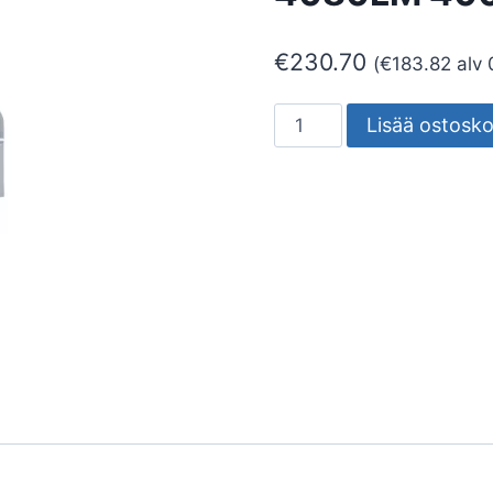
€
230.70
(
€
183.82
alv 
PYLVÄSVALAISIN
Lisää ostosko
FENES
LINSSI
1
4080LM
4000K
määrä