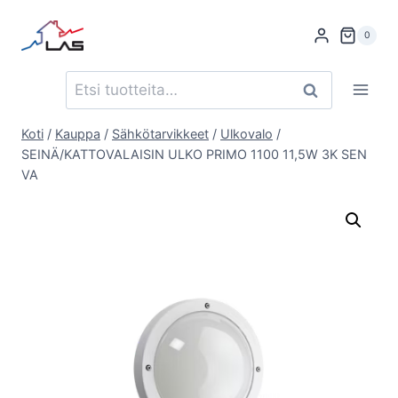
Siirry
sisältöön
0
Etsi:
Haku
Koti
/
Kauppa
/
Sähkötarvikkeet
/
Ulkovalo
/
SEINÄ/KATTOVALAISIN ULKO PRIMO 1100 11,5W 3K SEN
VA