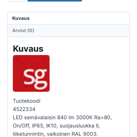
ULKO
PRIMO
1100
Kuvaus
11,5W
Arviot (0)
3K
SEN
Kuvaus
VA
määrä
Tuotekoodi
4522334
LED seinävalaisin 840 lm 3000K Ra>80,
On/Off, IP65, IK10, suojausluokka II,
liiketunnintin, valkoinen RAL 9003.