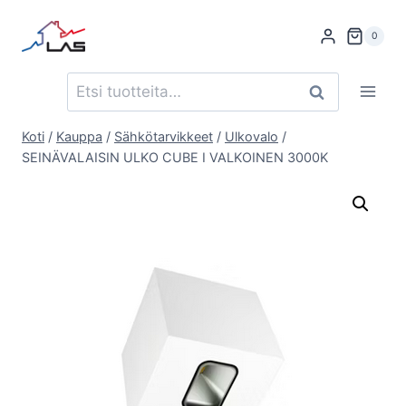
Siirry
sisältöön
0
Etsi:
Haku
Koti
/
Kauppa
/
Sähkötarvikkeet
/
Ulkovalo
/
SEINÄVALAISIN ULKO CUBE I VALKOINEN 3000K