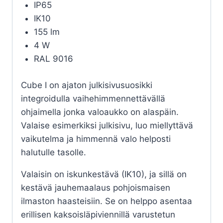
IP65
IK10
155 lm
4 W
RAL 9016
Cube I on ajaton julkisivusuosikki
integroidulla vaihehimmennettävällä
ohjaimella jonka valoaukko on alaspäin.
Valaise esimerkiksi julkisivu, luo miellyttävä
vaikutelma ja himmennä valo helposti
halutulle tasolle.
Valaisin on iskunkestävä (IK10), ja sillä on
kestävä jauhemaalaus pohjoismaisen
ilmaston haasteisiin. Se on helppo asentaa
erillisen kaksoisläpiviennillä varustetun