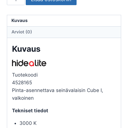
ULKO
CUBE
I
Kuvaus
VALKOINEN
Arviot (0)
3000K
määrä
Kuvaus
Tuotekoodi
4528165
Pinta-asennettava seinävalaisin Cube I,
valkoinen
Tekniset tiedot
3000 K