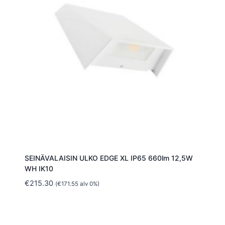
SEINÄVALAISIN ULKO EDGE XL IP65 660lm 12,5W
WH IK10
€
215.30
(
€
171.55
alv 0%)