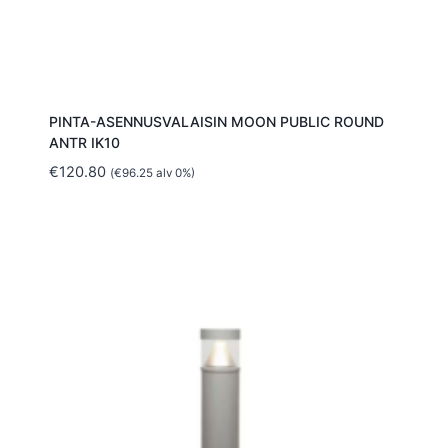
PINTA-ASENNUSVALAISIN MOON PUBLIC ROUND
ANTR IK10
€
120.80
(
€
96.25
alv 0%)