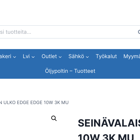
i:
H
akeri
Lvi
Outlet
Sähkö
Työkalut
Myymä
Öljypoltin – Tuotteet
IN ULKO EDGE EDGE 10W 3K MU
SEINÄVALAI
10W 3K MU