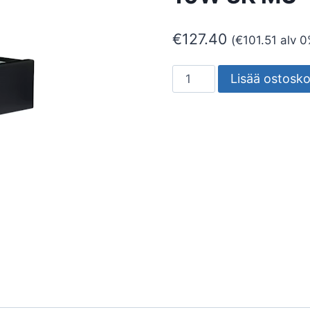
€
127.40
(
€
101.51
alv 0
SEINÄVALAISIN
Lisää ostosko
ULKO
EDGE
EDGE
10W
3K
MU
määrä