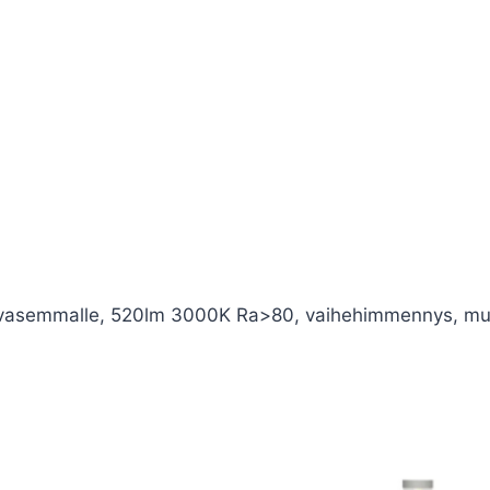
le ja vasemmalle, 520lm 3000K Ra>80, vaihehimmennys, m