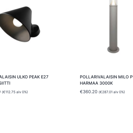
ALAISIN ULKO PEAK E27
POLLARIVALAISIN MILO P
IITTI
HARMAA 3000K
0
€
360.20
(
€
112.75
alv 0%)
(
€
287.01
alv 0%)