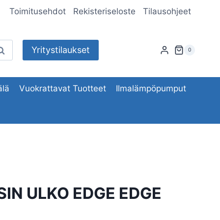
Toimitusehdot
Rekisteriseloste
Tilausohjeet
Yritystilaukset
aku
0
lä
Vuokrattavat Tuotteet
Ilmalämpöpumput
SIN ULKO EDGE EDGE