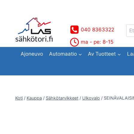
Siirry
sisältöön
Ets
040 8363322
sähkötori.fi
ma - pe: 8-15
Ajoneuvo
Automaatio
Av Tuotteet
La
Koti
/
Kauppa
/
Sähkötarvikkeet
/
Ulkovalo
/
SEINÄVALAIS