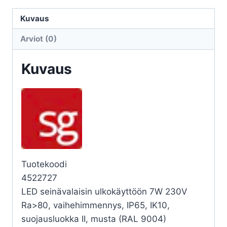
FRAME
ROUND
Kuvaus
S
Arviot (0)
7W
3K
Kuvaus
MU
määrä
Tuotekoodi
4522727
LED seinävalaisin ulkokäyttöön 7W 230V
Ra>80, vaihehimmennys, IP65, IK10,
suojausluokka II, musta (RAL 9004)