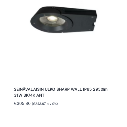
SEINÄVALAISIN ULKO SHARP WALL IP65 2950lm
31W 3K/4K ANT
€
305.80
(
€
243.67
alv 0%)