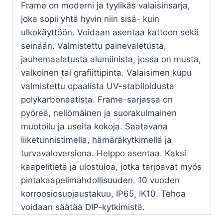
Frame on moderni ja tyylikäs valaisinsarja,
joka sopii yhtä hyvin niin sisä- kuin
ulkokäyttöön. Voidaan asentaa kattoon sekä
seinään. Valmistettu painevaletusta,
jauhemaalatusta alumiinista, jossa on musta,
valkoinen tai grafiittipinta. Valaisimen kupu
valmistettu opaalista UV-stabiloidusta
polykarbonaatista. Frame-sarjassa on
pyöreä, neliömäinen ja suorakulmainen
muotoilu ja useita kokoja. Saatavana
liiketunnistimella, hämäräkytkimellä ja
turvavaloversiona. Helppo asentaa. Kaksi
kaapelitietä ja ulostuloa, jotka tarjoavat myös
pintakaapelimahdollisuuden. 10 vuoden
korroosiosuojaustakuu, IP65, IK10. Tehoa
voidaan säätää DIP-kytkimistä.