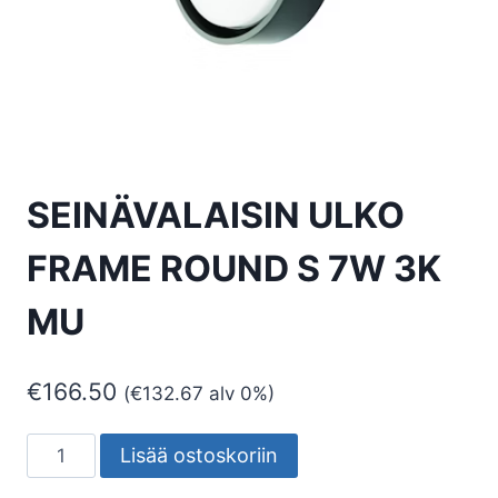
SEINÄVALAISIN ULKO
FRAME ROUND S 7W 3K
MU
€
166.50
(
€
132.67
alv 0%)
SEINÄVALAISIN
Lisää ostoskoriin
ULKO