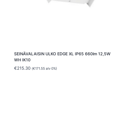
SEINÄVALAISIN ULKO EDGE XL IP65 660lm 12,5W
WH IK10
€
215.30
(
€
171.55
alv 0%)