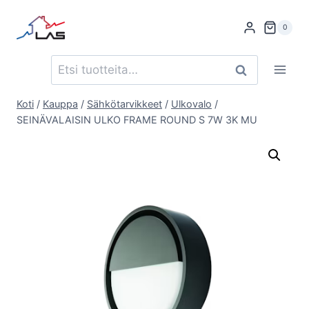
Siirry
sisältöön
0
Etsi:
Haku
Koti
/
Kauppa
/
Sähkötarvikkeet
/
Ulkovalo
/
SEINÄVALAISIN ULKO FRAME ROUND S 7W 3K MU