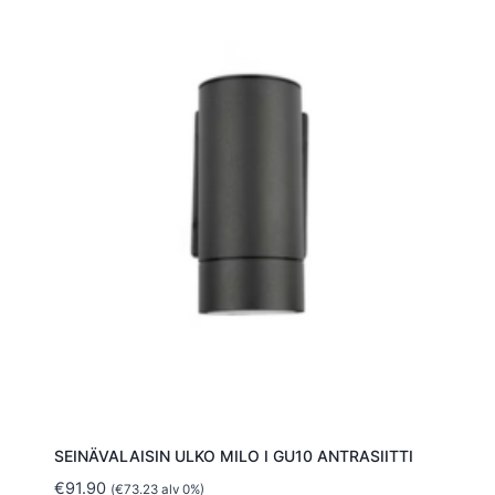
SEINÄVALAISIN ULKO MILO I GU10 ANTRASIITTI
€
91.90
(
€
73.23
alv 0%)