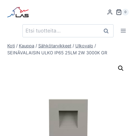
Siirry
sisältöön
0
Etsi:
Haku
Koti
/
Kauppa
/
Sähkötarvikkeet
/
Ulkovalo
/
SEINÄVALAISIN ULKO IP65 25LM 2W 3000K GR