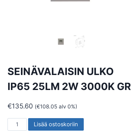
SEINÄVALAISIN ULKO
IP65 25LM 2W 3000K GR
€
135.60
(
€
108.05
alv 0%)
SEINÄVALAISIN
Lisää ostoskoriin
ULKO
IP65