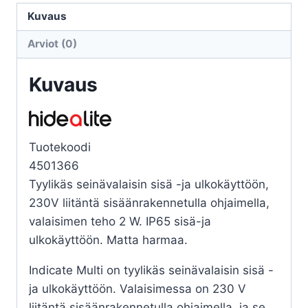
25LM
Kuvaus
2W
Arviot (0)
3000K
GR
Kuvaus
määrä
Tuotekoodi
4501366
Tyylikäs seinävalaisin sisä -ja ulkokäyttöön,
230V liitäntä sisäänrakennetulla ohjaimella,
valaisimen teho 2 W. IP65 sisä-ja
ulkokäyttöön. Matta harmaa.
Indicate Multi on tyylikäs seinävalaisin sisä -
ja ulkokäyttöön. Valaisimessa on 230 V
liitäntä sisäänrakennetulla ohjaimella, ja se