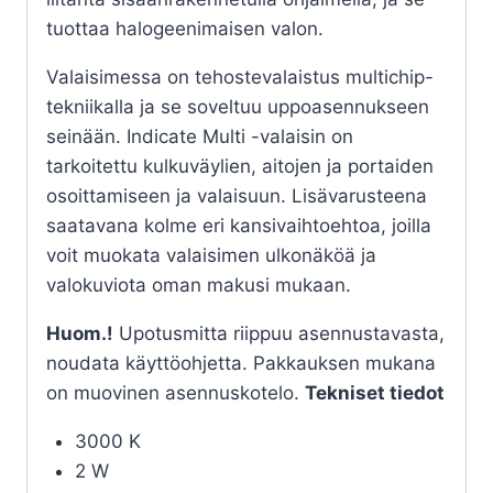
tuottaa halogeenimaisen valon.
Valaisimessa on tehostevalaistus multichip-
tekniikalla ja se soveltuu uppoasennukseen
seinään. Indicate Multi -valaisin on
tarkoitettu kulkuväylien, aitojen ja portaiden
osoittamiseen ja valaisuun. Lisävarusteena
saatavana kolme eri kansivaihtoehtoa, joilla
voit muokata valaisimen ulkonäköä ja
valokuviota oman makusi mukaan.
Huom.!
Upotusmitta riippuu asennustavasta,
noudata käyttöohjetta. Pakkauksen mukana
on muovinen asennuskotelo.
Tekniset tiedot
3000 K
2 W