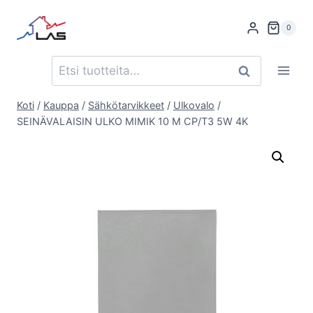
Siirry
sisältöön
0
Etsi:
Haku
Koti
/
Kauppa
/
Sähkötarvikkeet
/
Ulkovalo
/
SEINÄVALAISIN ULKO MIMIK 10 M CP/T3 5W 4K