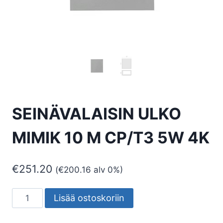
SEINÄVALAISIN ULKO
MIMIK 10 M CP/T3 5W 4K
€
251.20
(
€
200.16
alv 0%)
SEINÄVALAISIN
Lisää ostoskoriin
ULKO
MIMIK