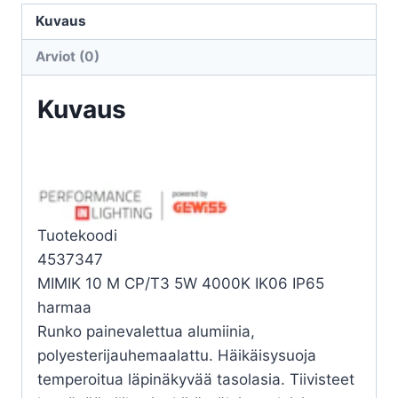
10
Kuvaus
M
Arviot (0)
CP/T3
5W
Kuvaus
4K
määrä
Tuotekoodi
4537347
MIMIK 10 M CP/T3 5W 4000K IK06 IP65
harmaa
Runko painevalettua alumiinia,
polyesterijauhemaalattu. Häikäisysuoja
temperoitua läpinäkyvää tasolasia. Tiivisteet