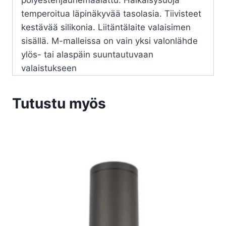
polyesterijauhemaalattu. Häikäisysuoja
temperoitua läpinäkyvää tasolasia. Tiivisteet
kestävää silikonia. Liitäntälaite valaisimen
sisällä. M-malleissa on vain yksi valonlähde
ylös- tai alaspäin suuntautuvaan
valaistukseen
Tutustu myös