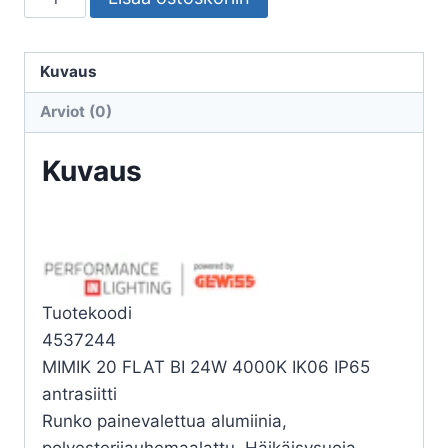
ULKO
MIMIK
20
Kuvaus
FLAT
Arviot (0)
BI
24W
Kuvaus
4K
määrä
Tuotekoodi
4537244
MIMIK 20 FLAT BI 24W 4000K IK06 IP65
antrasiitti
Runko painevalettua alumiinia,