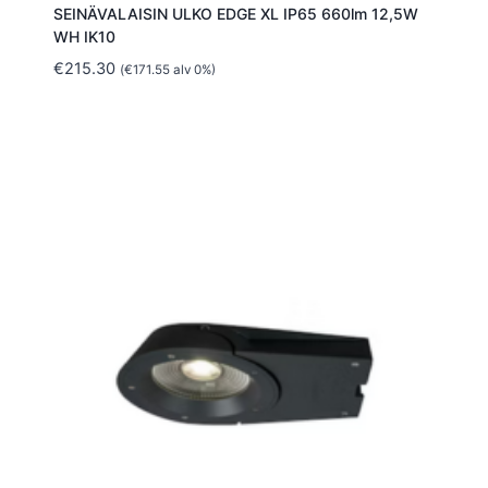
SEINÄVALAISIN ULKO EDGE XL IP65 660lm 12,5W
WH IK10
€
215.30
(
€
171.55
alv 0%)