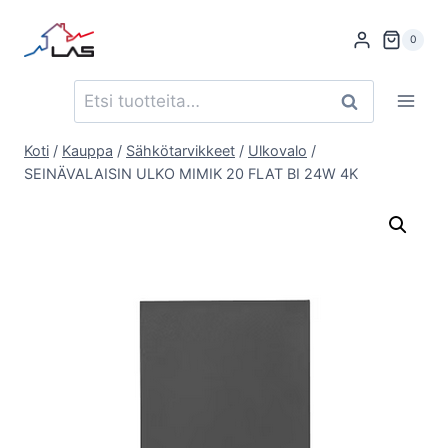
Siirry
sisältöön
0
Etsi:
Haku
Koti
/
Kauppa
/
Sähkötarvikkeet
/
Ulkovalo
/
SEINÄVALAISIN ULKO MIMIK 20 FLAT BI 24W 4K