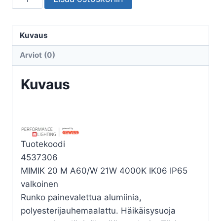
ULKO
MIMIK
20
Kuvaus
M
Arviot (0)
A60/W
21W
Kuvaus
4K
määrä
Tuotekoodi
4537306
MIMIK 20 M A60/W 21W 4000K IK06 IP65
valkoinen
Runko painevalettua alumiinia,
polyesterijauhemaalattu. Häikäisysuoja