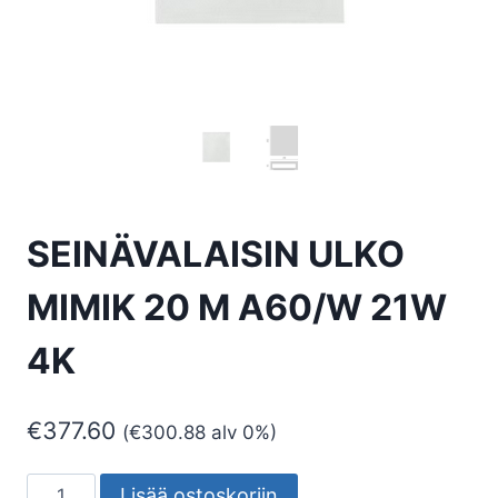
SEINÄVALAISIN ULKO
MIMIK 20 M A60/W 21W
4K
€
377.60
(
€
300.88
alv 0%)
SEINÄVALAISIN
Lisää ostoskoriin