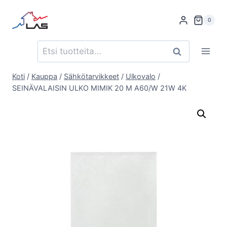
Siirry
sisältöön
0
Etsi:
Haku
Koti
/
Kauppa
/
Sähkötarvikkeet
/
Ulkovalo
/
SEINÄVALAISIN ULKO MIMIK 20 M A60/W 21W 4K