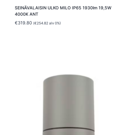
SEINÄVALAISIN ULKO MILO IP65 1930lm 19,5W
4000K ANT
€
319.80
(
€
254.82
alv 0%)