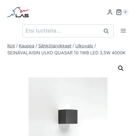
Siirry
sisältöön
0
Etsi:
Haku
Koti
/
Kauppa
/
Sähkötarvikkeet
/
Ulkovalo
/
SEINÄVALAISIN ULKO QUASAR 10 1WB LED 3,5W 4000K