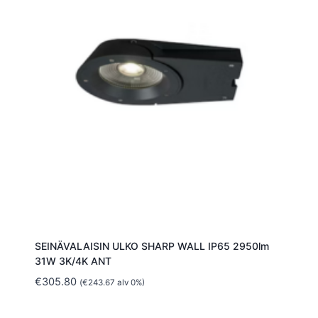
SEINÄVALAISIN ULKO SHARP WALL IP65 2950lm
31W 3K/4K ANT
€
305.80
(
€
243.67
alv 0%)