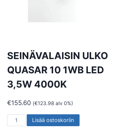
SEINÄVALAISIN ULKO
QUASAR 10 1WB LED
3,5W 4000K
€
155.60
(
€
123.98
alv 0%)
SEINÄVALAISIN
Lisää ostoskoriin
ULKO