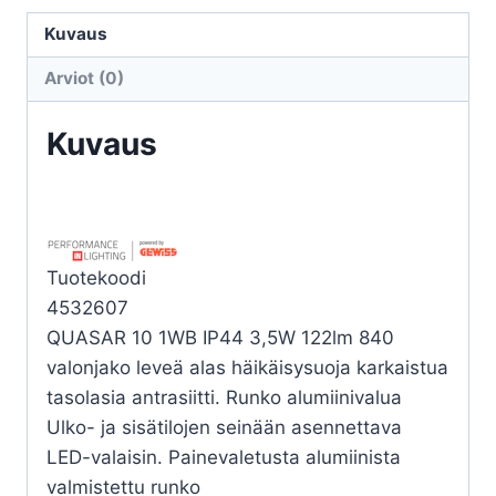
QUASAR
10
Kuvaus
1WB
Arviot (0)
LED
3,5W
Kuvaus
4000K
määrä
Tuotekoodi
4532607
QUASAR 10 1WB IP44 3,5W 122lm 840
valonjako leveä alas häikäisysuoja karkaistua
tasolasia antrasiitti. Runko alumiinivalua
Ulko- ja sisätilojen seinään asennettava
LED-valaisin. Painevaletusta alumiinista
valmistettu runko