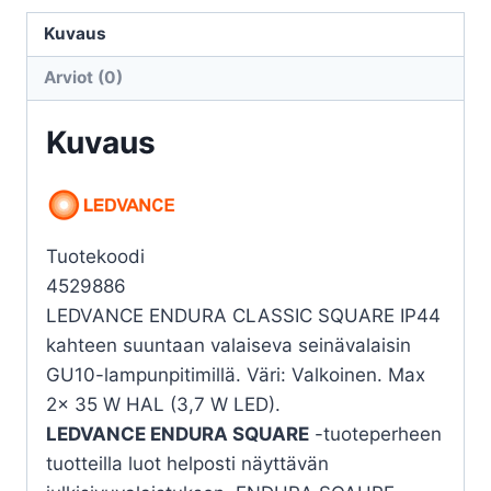
ENDURA
SQUARE
Kuvaus
UPDOWN
Arviot (0)
WHITE
määrä
Kuvaus
Tuotekoodi
4529886
LEDVANCE ENDURA CLASSIC SQUARE IP44
kahteen suuntaan valaiseva seinävalaisin
GU10-lampunpitimillä. Väri: Valkoinen. Max
2x 35 W HAL (3,7 W LED).
LEDVANCE ENDURA SQUARE
-tuoteperheen
tuotteilla luot helposti näyttävän