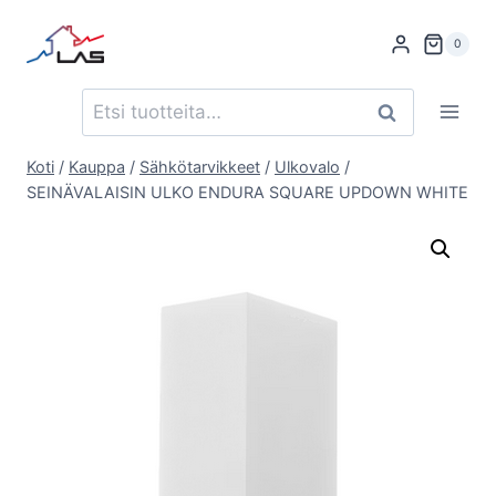
Siirry
sisältöön
0
Etsi:
Haku
Koti
/
Kauppa
/
Sähkötarvikkeet
/
Ulkovalo
/
SEINÄVALAISIN ULKO ENDURA SQUARE UPDOWN WHITE