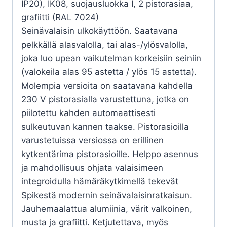
IP20), IK08, suojausluokka I, 2 pistorasiaa,
grafiitti (RAL 7024)
Seinävalaisin ulkokäyttöön. Saatavana
pelkkällä alasvalolla, tai alas-/ylösvalolla,
joka luo upean vaikutelman korkeisiin seiniin
(valokeila alas 95 astetta / ylös 15 astetta).
Molempia versioita on saatavana kahdella
230 V pistorasialla varustettuna, jotka on
piilotettu kahden automaattisesti
sulkeutuvan kannen taakse. Pistorasioilla
varustetuissa versiossa on erillinen
kytkentärima pistorasioille. Helppo asennus
ja mahdollisuus ohjata valaisimeen
integroidulla hämäräkytkimellä tekevät
Spikestä modernin seinävalaisinratkaisun.
Jauhemaalattua alumiinia, värit valkoinen,
musta ja grafiitti. Ketjutettava, myös