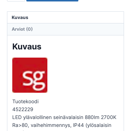
ULKO
SPIKE
SPIKE
Kuvaus
900
Arviot (0)
16W
27K
Kuvaus
YV
2PR
GR
määrä
Tuotekoodi
4522229
LED ylävalollinen seinävalaisin 880lm 2700K
Ra>80, vaihehimmennys, IP44 (ylösalaisin