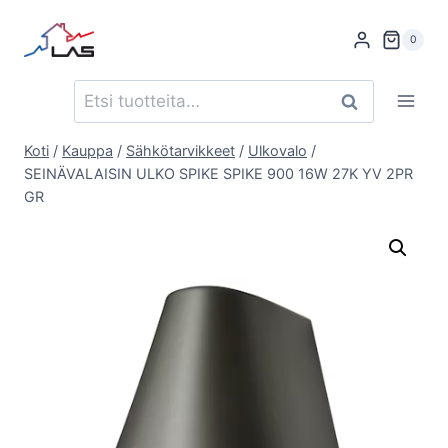
Siirry
sisältöön
0
Etsi:
Haku
Koti
/
Kauppa
/
Sähkötarvikkeet
/
Ulkovalo
/
SEINÄVALAISIN ULKO SPIKE SPIKE 900 16W 27K YV 2PR
GR