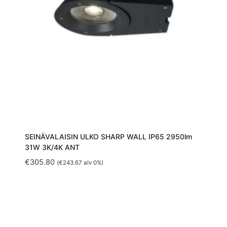
SEINÄVALAISIN ULKO SHARP WALL IP65 2950lm
31W 3K/4K ANT
€
305.80
(
€
243.67
alv 0%)