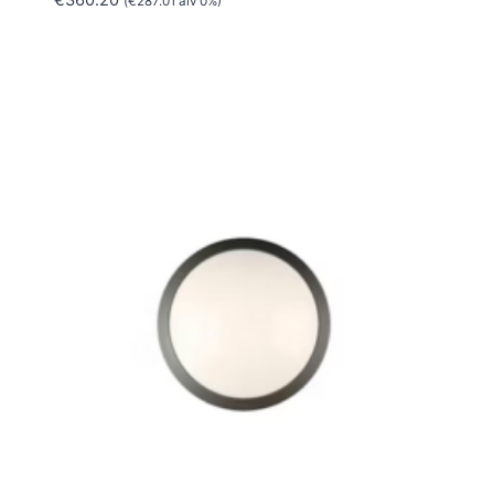
(
€
287.01
alv 0%)